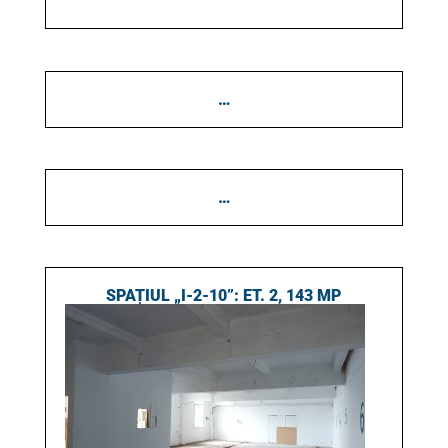
…
…
SPAȚIUL „I-2-10”: ET. 2, 143 MP