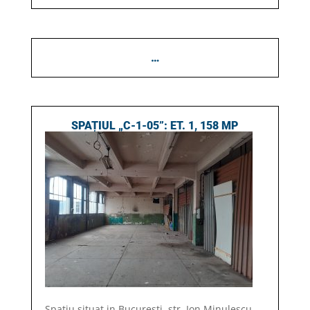
…
SPAȚIUL „C-1-05”: ET. 1, 158 MP
Spațiu situat in Bucuresti, str. Ion Minulescu