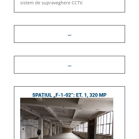
sistem de supraveghere CCTV.
…
…
SPAȚIUL „F-1-02”: ET. 1, 320 MP