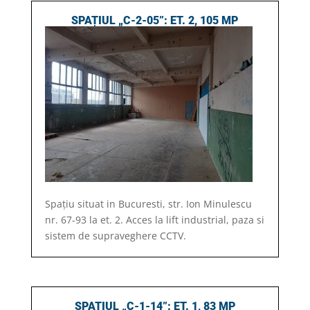
SPAȚIUL „C-2-05”: ET. 2, 105 MP
Spațiu situat in Bucuresti, str. Ion Minulescu
nr. 67-93 la et. 2. Acces la lift industrial, paza si
sistem de supraveghere CCTV.
SPAȚIUL „C-1-14”: ET. 1, 83 MP