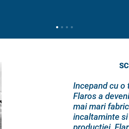
SC
Incepand cu o t
Flaros a deveni
mai mari fabri
incaltaminte si
productiei, Fla