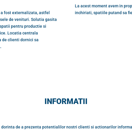
La acest moment avem in propri
a fost externalizata, astfel
inchiriati, spatiile putand sa f
rsele de venituri. Solutia gasita
spatii pentru productie si
ice. Locatia centrala
 de clienti dornici sa
.
INFORMATII
dorinta de a prezenta potentialilor nostri clienti si actionarilor informa