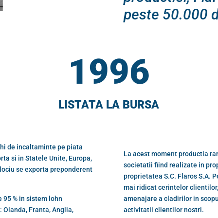
peste 50.000 de
1996
LISTATA LA BURSA
chi de incaltaminte pe piata
La acest moment productia ram
ta si in Statele Unite, Europa,
societatii fiind realizate in pr
Mijlociu se exporta preponderent
proprietatea S.C. Flaros S.A. P
mai ridicat cerintelor clientilo
e 95 % in sistem lohn
amenajare a cladirilor in scopu
: Olanda, Franta, Anglia,
activitatii clientilor nostri.