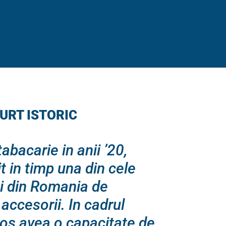
URT ISTORIC
abacarie in anii ’20,
t in timp una din cele
ci din Romania de
 accesorii. In cadrul
ros avea o capacitate de