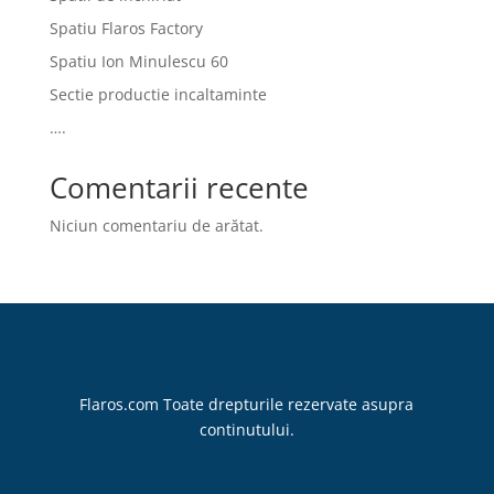
Spatiu Flaros Factory
Spatiu Ion Minulescu 60
Sectie productie incaltaminte
….
Comentarii recente
Niciun comentariu de arătat.
Flaros.com Toate drepturile rezervate asupra
continutului.