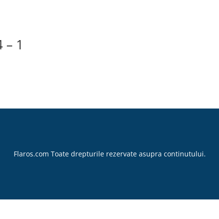
 – 1
Flaros.com Toate drepturile rezervate asupra continutului.