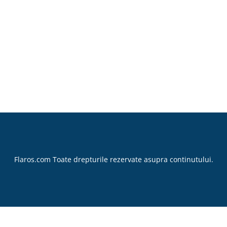
Flaros.com Toate drepturile rezervate asupra continutului.