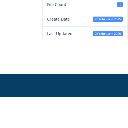
File Count
1
Create Date
26 februarie 2025
Last Updated
26 februarie 2025