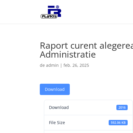
Raport curent alegerea
Administratie
de
admin
|
feb. 26, 2025
Download
Download
2016
File Size
592.06 KB