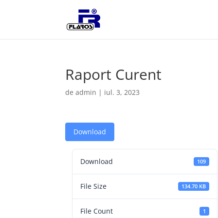
Raport Curent
de
admin
|
iul. 3, 2023
Download
Download
109
File Size
134.70 KB
File Count
1