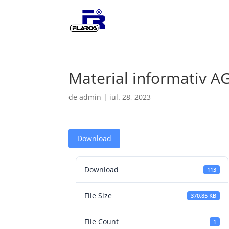
Material informativ A
de
admin
|
iul. 28, 2023
Download
Download
113
File Size
370.85 KB
File Count
1