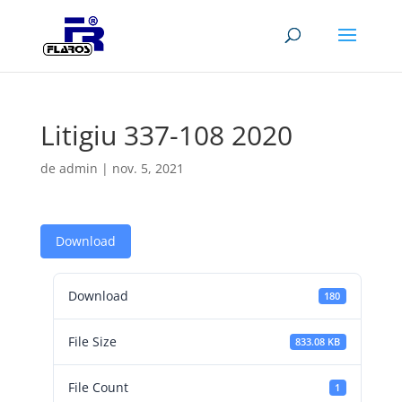
Litigiu 337-108 2020
de
admin
|
nov. 5, 2021
Download
Download
180
File Size
833.08 KB
File Count
1