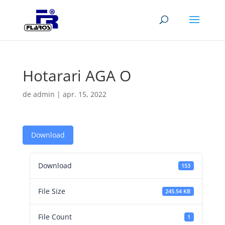
Hotarari AGA O
de
admin
|
apr. 15, 2022
Download
Download
153
File Size
245.54 KB
File Count
1