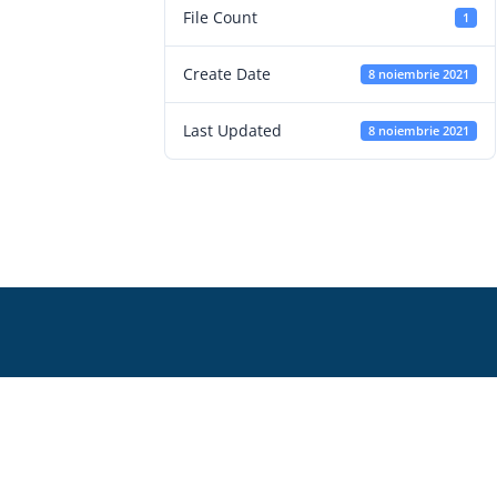
File Count
1
Create Date
8 noiembrie 2021
Last Updated
8 noiembrie 2021