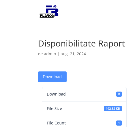
Disponibilitate Raport
de
admin
|
aug. 21, 2024
Download
Download
8
File Size
192.82 KB
File Count
1